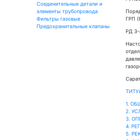
Соединительные детали и
элементы трубопровода
Поряд
Фильтры газовые
ГРП (
Предохранительные клапаны
РД 3-
Насто
отдел
давле
газор
Сарат
ТИТУ
1. О
2. У
3. О
4. Р
5. Р