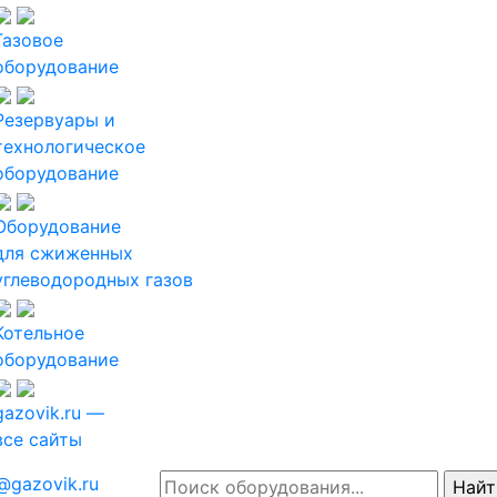
Газовое
оборудование
Резервуары и
технологическое
оборудование
Оборудование
для сжиженных
углеводородных газов
Котельное
оборудование
gazovik.ru —
все сайты
@gazovik.ru