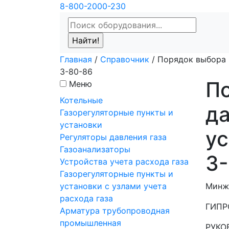
8-800-2000-230
Главная
/
Справочник
/
Порядок выбора и
3-80-86
По
Меню
Котельные
да
Газорегуляторные пункты и
установки
ус
Регуляторы давления газа
Газоанализаторы
3
Устройства учета расхода газа
Газорегуляторные пункты и
установки с узлами учета
Минж
расхода газа
ГИПР
Арматура трубопроводная
промышленная
РУКО